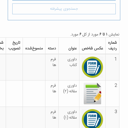
جستجوی پیشرفته
مورد از کل
۶
مورد.
تاریخ
شماره
دانلود
کس شاخص
عنوان
دسته
منسوخ‌شده
تصویب
بخشنامه
فایل
داوری
فرم
کتاب
ها
داوری
فرم
مقاله (۲)
ها
داوری
فرم
مقاله (۱)
ها